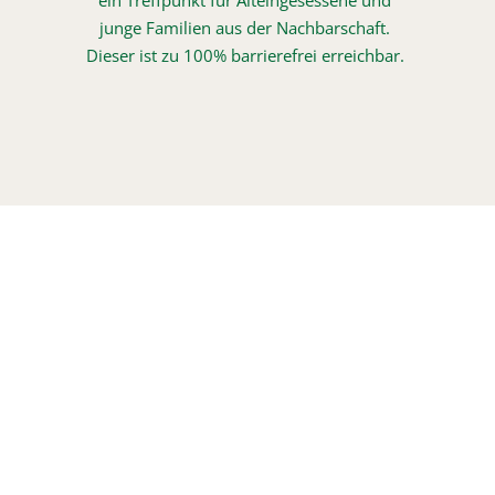
ein Treffpunkt für Alteingesessene und
junge Familien aus der Nachbarschaft.
Dieser ist zu 100% barrierefrei erreichbar.
Seit dem 31.12.2018 führt RT 
Catering den Partyservice Heindl-
Partyservice aus Saal a.d. Donau für 
Sie weiter.